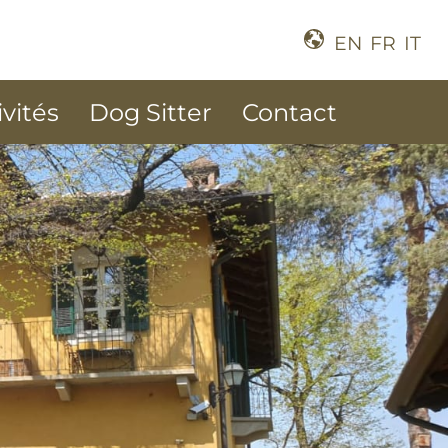
EN
FR
IT
ivités
Dog Sitter
Contact