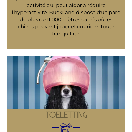
activité qui peut aider à réduire
l'hyperactivité. BuckLand dispose d'un parc
de plus de 11 000 mètres carrés où les
chiens peuvent jouer et courir en toute
tranquillité.
TOELETTING