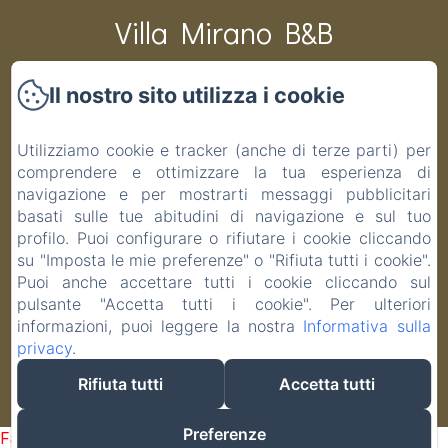
Villa Mirano B&B
Il nostro sito utilizza i cookie
CIR 001194-BEB-00003 CIN IT001194C1PAS6ZITV DATI
CATASTALI F 48 P 19 S 1 COD.COMUNE G691
Utilizziamo cookie e tracker (anche di terze parti) per
Home
comprendere e ottimizzare la tua esperienza di
Camere
navigazione e per mostrarti messaggi pubblicitari
basati sulle tue abitudini di navigazione e sul tuo
Contatti
profilo. Puoi configurare o rifiutare i cookie cliccando
Informativa Privacy
su "Imposta le mie preferenze" o "Rifiuta tutti i cookie".
Note legali
Puoi anche accettare tutti i cookie cliccando sul
Informazioni sui cookie
pulsante "Accetta tutti i cookie". Per ulteriori
informazioni, puoi leggere la nostra
Informativa sulla
privacy
.
Rifiuta tutti
Accetta tutti
EN
FR
IT
Funziona con Amenitiz
Preferenze
Failed to load BookingEngine/index: Loading chunk 1322