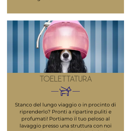
TOELETTATURA
Stanco del lungo viaggio o in procinto di
riprenderlo? Pronti a ripartire puliti e
profumati! Portiamo il tuo peloso al
lavaggio presso una struttura con noi