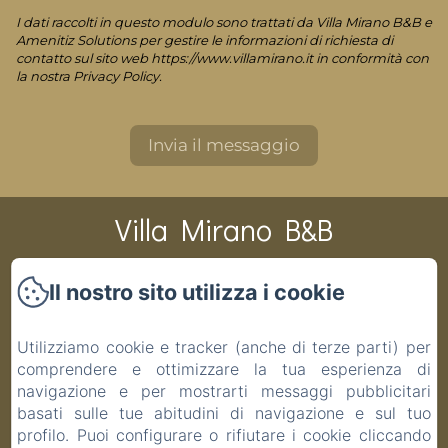
I dati raccolti in questo modulo sono trattati da Villa Mirano B&B e
Amenitiz Solutions per gestire le informazioni di richiesta di
contatto sul sito web https://www.villamirano.it in conformità con
la nostra Privacy Policy.
Villa Mirano B&B
Il nostro sito utilizza i cookie
CIR 001194-BEB-00003 CIN IT001194C1PAS6ZITV DATI
CATASTALI F 48 P 19 S 1 COD.COMUNE G691
Utilizziamo cookie e tracker (anche di terze parti) per
Home
comprendere e ottimizzare la tua esperienza di
Camere
navigazione e per mostrarti messaggi pubblicitari
basati sulle tue abitudini di navigazione e sul tuo
Contatti
profilo. Puoi configurare o rifiutare i cookie cliccando
Informativa Privacy