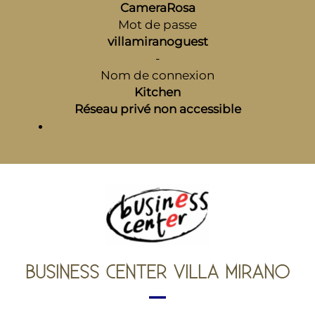
CameraRosa
Mot de passe
villamiranoguest
-
Nom de connexion
Kitchen
Réseau privé non accessible
BUSINESS CENTER VILLA MIRANO