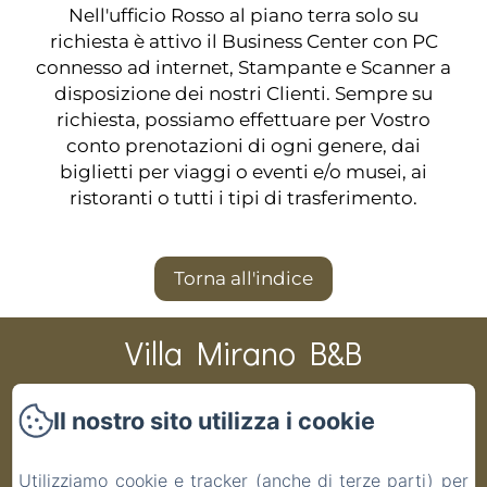
Nell'ufficio Rosso al piano terra solo
su
richiesta
è attivo il Business Center con PC
connesso ad internet, Stampante e Scanner a
disposizione dei nostri Clienti. Sempre
su
richiesta
, possiamo effettuare per Vostro
conto prenotazioni di ogni genere, dai
biglietti per viaggi o eventi e/o musei, ai
ristoranti o tutti i tipi di trasferimento.
Torna all'indice
Villa Mirano B&B
Il nostro sito utilizza i cookie
CIR 001194-BEB-00003 CIN IT001194C1PAS6ZITV DATI
CATASTALI F 48 P 19 S 1 COD.COMUNE G691
Utilizziamo cookie e tracker (anche di terze parti) per