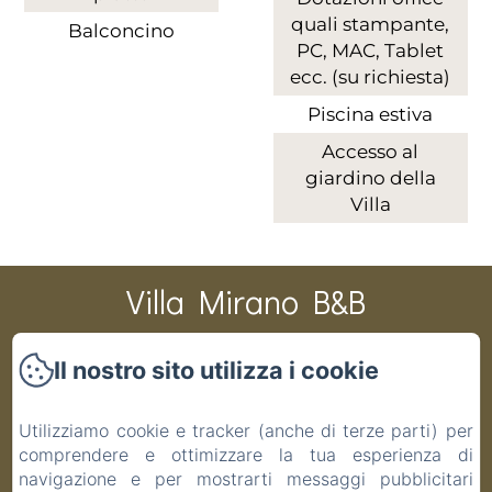
quali stampante,
Balconcino
PC, MAC, Tablet
ecc. (su richiesta)
Piscina estiva
Accesso al
giardino della
Villa
Villa Mirano B&B
Il nostro sito utilizza i cookie
CIR 001194-BEB-00003 CIN IT001194C1PAS6ZITV DATI
CATASTALI F 48 P 19 S 1 COD.COMUNE G691
Utilizziamo cookie e tracker (anche di terze parti) per
Home
comprendere e ottimizzare la tua esperienza di
Camere
navigazione e per mostrarti messaggi pubblicitari