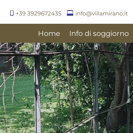
+39 3929672435
info@villamirano.it
Home
Info di soggiorno