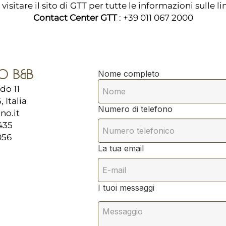
isitare il sito di
GTT
per tutte le informazioni sulle lin
Contact Center GTT
: +39 011 067 2000
O B&B
Nome completo
do 11
 Italia
Numero di telefono
no.it
435
056
La tua email
I tuoi messaggi