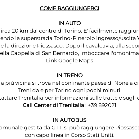
COME RAGGIUNGERCI
IN AUTO
circa 20 km dal centro di Torino. E' facilmente raggi
endo la superstrada Torino-Pinerolo ingresso/uscita
re la direzione Piossasco. Dopo il cavalcavia, alla se
 della Cappella di San Bernardo, imboccare l'omonima
Link Google Maps
IN TRENO
ia più vicina si trova nel confinante paese di None a c
Treni da e per Torino ogni pochi minuti.
tattare
Trenitalia
per informazioni sulle tratte e sugli o
Call Center di Trenitalia
: +39 892021
IN AUTOBUS
comunale gestita da GTT, si può raggiungere Piossas
con capo linea in Corso Stati Uniti.