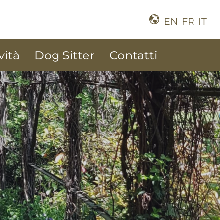
EN
FR
IT
vità
Dog Sitter
Contatti