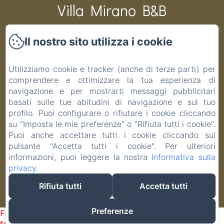
Villa Mirano B&B
Il nostro sito utilizza i cookie
CIR 001194-BEB-00003 CIN IT001194C1PAS6ZITV DATI
CATASTALI F 48 P 19 S 1 COD.COMUNE G691
Utilizziamo cookie e tracker (anche di terze parti) per
Home
comprendere e ottimizzare la tua esperienza di
Camere
navigazione e per mostrarti messaggi pubblicitari
basati sulle tue abitudini di navigazione e sul tuo
Contatti
profilo. Puoi configurare o rifiutare i cookie cliccando
Informativa Privacy
su "Imposta le mie preferenze" o "Rifiuta tutti i cookie".
Note legali
Puoi anche accettare tutti i cookie cliccando sul
Informazioni sui cookie
pulsante "Accetta tutti i cookie". Per ulteriori
informazioni, puoi leggere la nostra
Informativa sulla
privacy
.
Rifiuta tutti
Accetta tutti
EN
FR
IT
Funziona con Amenitiz
Preferenze
Failed to load BookingEngine/index: Loading chunk 1322
failed. (missing: