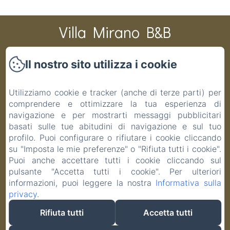
Villa Mirano B&B
Il nostro sito utilizza i cookie
CIR 001194-BEB-00003 CIN IT001194C1PAS6ZITV DATI
CATASTALI F 48 P 19 S 1 COD.COMUNE G691
Utilizziamo cookie e tracker (anche di terze parti) per
Home
comprendere e ottimizzare la tua esperienza di
Camere
navigazione e per mostrarti messaggi pubblicitari
basati sulle tue abitudini di navigazione e sul tuo
Contatti
profilo. Puoi configurare o rifiutare i cookie cliccando
Informativa Privacy
su "Imposta le mie preferenze" o "Rifiuta tutti i cookie".
Note legali
Puoi anche accettare tutti i cookie cliccando sul
Informazioni sui cookie
pulsante "Accetta tutti i cookie". Per ulteriori
informazioni, puoi leggere la nostra
Informativa sulla
privacy
.
Rifiuta tutti
Accetta tutti
EN
FR
IT
Funziona con Amenitiz