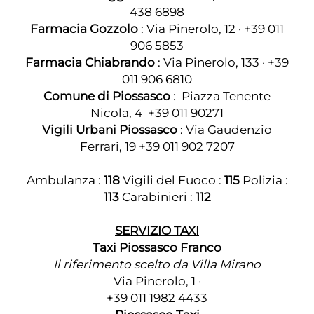
438 6898
Farmacia Gozzolo
: Via Pinerolo, 12 · +39 011
906 5853
Farmacia Chiabrando
: Via Pinerolo, 133 · +39
011 906 6810
Comune di Piossasco
: Piazza Tenente
Nicola, 4 +39 011 90271
Vigili Urbani Piossasco
: Via Gaudenzio
Ferrari, 19 +39 011 902 7207
Ambulanza :
118
Vigili del Fuoco :
115
Polizia :
113
Carabinieri :
112
SERVIZIO TAXI
Taxi Piossasco Franco
Il riferimento scelto da Villa Mirano
Via Pinerolo, 1 ·
+39 011 1982 4433