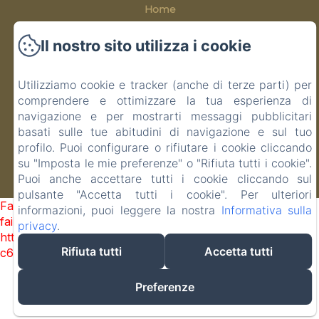
Home
Camere
Il nostro sito utilizza i cookie
Contatti
Informativa Privacy
Utilizziamo cookie e tracker (anche di terze parti) per
Note legali
comprendere e ottimizzare la tua esperienza di
Informazioni sui cookie
navigazione e per mostrarti messaggi pubblicitari
basati sulle tue abitudini di navigazione e sul tuo
profilo. Puoi configurare o rifiutare i cookie cliccando
su "Imposta le mie preferenze" o "Rifiuta tutti i cookie".
EN
FR
IT
Puoi anche accettare tutti i cookie cliccando sul
Funziona con Amenitiz
pulsante "Accetta tutti i cookie". Per ulteriori
Failed to load BookingEngine/index: Loading chunk 1322
informazioni, puoi leggere la nostra
Informativa sulla
failed. (missing:
privacy
.
https://d1cmur5l0xva3h.cloudfront.net/packs/1322-
Rifiuta tutti
Accetta tutti
c6e932f9d3d27b65-1bf7c4dc6a241241.js)
Preferenze