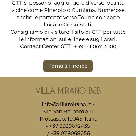
GTT
, si possono raggiungere diverse località
vicine come Pinerolo o Cumiana. Numerose
anche le partenze verso Torino con capo
linea in Corso Stati.
Consigliamo di visitare il sito di
GTT
per tutte
le informazioni sulle linee e sugli orari.
Contact Center GTT
: +39 011 067 2000
Torna all'indice
VILLA MIRANO B&B
info@villamirano.it
-
Via San Bernardo 11
Piossasco, 10045, Italia
- +39 3929672435
/ +39 0119068056